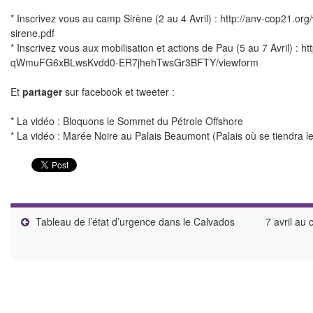
* Inscrivez vous au camp Sirène (2 au 4 Avril) :
http://anv-cop21.org
sirene.pdf
* Inscrivez vous aux mobilisation et actions de Pau (5 au 7 Avril) :
ht
qWmuFG6xBLwsKvdd0-ER7jhehTwsGr3BFTY/viewform
Et
partager
sur facebook et tweeter :
* La vidéo :
Bloquons le Sommet du Pétrole Offshore
* La vidéo :
Marée Noire au Palais Beaumont
(Palais où se tiendra 
Tableau de l’état d’urgence dans le Calvados
7 avril au 