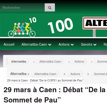
Search for:
Accueil
Alternatiba-Caen
Actions
Savoirs
N
Alternatiba
Alternatiba Caen
Actions
Sommet
>
>
>
Alternatiba
>
>
>
Alternatiba Caen
Actions
Sommet d
29 mars à Caen : Débat “De la COP21 au Sommet de Pau”
29 mars à Caen : Débat “De l
Sommet de Pau”