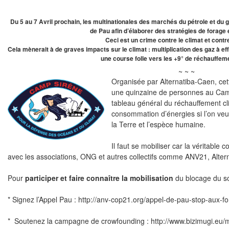
Du 5 au 7 Avril prochain, les multinationales des marchés du pétrole et du
de Pau afin d’élaborer des stratégies de forage
Ceci est un crime contre le climat et contr
Cela mènerait à de graves impacts sur le climat : multiplication des gaz à ef
une course folle vers les +9° de réchauffeme
~ ~ ~
Organisée par Alternatiba-Caen, cet
une quinzaine de personnes au Cami
tableau général du réchauffement cli
consommation d’énergies si l’on veut
la Terre et l’espèce humaine.
Il faut se mobiliser car
la véritable 
avec les associations, ONG et autres collectifs comme ANV21, Alter
Pour
participer et faire connaître la mobilisation
du blocage du s
* Signez l’Appel Pau :
http://anv-cop21.org/appel-de-pau-stop-aux-f
* Soutenez la campagne de crowfounding :
http://www.bizimugi.eu/