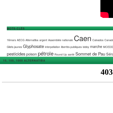
MOTS-CLÉS
Caen
16mars
AECG
Alternatiba
argent
Assemblée nationale
Calvados
Canad
Glyphosate
marche
Gilets jaunes
interpellation
libertés publiques
lobby
MCED
pétrole
pesticides
Sommet de Pau
poison
Séra
Round Up
santé
10, 100, 1000 ALTERNATIBA