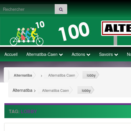
Search for:
Accueil
Alternatiba-Caen
Actions
Savoirs
N
Alternatiba
Alternatiba Caen
lobby
>
>
Alternatiba
>
>
Alternatiba Caen
lobby
TAG:
LOBBY