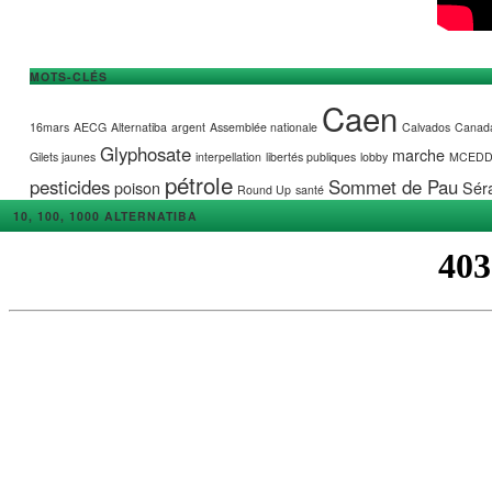
MOTS-CLÉS
Caen
16mars
AECG
Alternatiba
argent
Assemblée nationale
Calvados
Canad
Glyphosate
marche
Gilets jaunes
interpellation
libertés publiques
lobby
MCED
pétrole
pesticides
Sommet de Pau
poison
Séra
Round Up
santé
10, 100, 1000 ALTERNATIBA