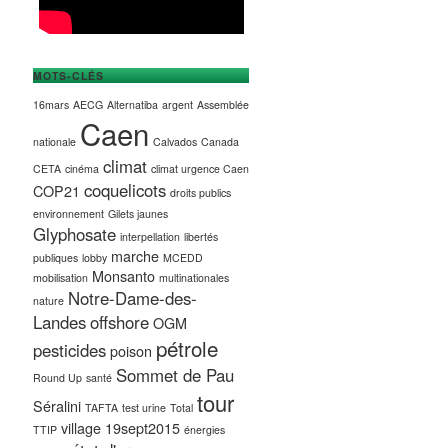
MOTS-CLÉS
16mars
AECG
Alternatiba
argent
Assemblée
Caen
nationale
Calvados
Canada
climat
CETA
cinéma
climat urgence Caen
coquelicots
COP21
droits publics
environnement
Gilets jaunes
Glyphosate
interpellation
libertés
marche
publiques
lobby
MCEDD
Monsanto
mobilisation
multinationales
Notre-Dame-des-
nature
Landes
offshore
OGM
pétrole
pesticides
poison
Sommet de Pau
Round Up
santé
tour
Séralini
TAFTA
test urine
Total
village 19sept2015
TTIP
énergies