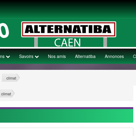
ons
Savoirs
Nos amis
Alternatiba
Annonces
C
climat
>
>
climat