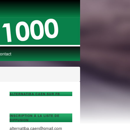
ontact
ALTERNATIBA CAEN SUR FB
INSCRIPTION À LA LISTE DE
DIFFUSION
alternatiba.caen@gmail.com