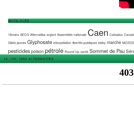
MOTS-CLÉS
Caen
16mars
AECG
Alternatiba
argent
Assemblée nationale
Calvados
Canad
Glyphosate
marche
Gilets jaunes
interpellation
libertés publiques
lobby
MCED
pétrole
pesticides
Sommet de Pau
poison
Séra
Round Up
santé
10, 100, 1000 ALTERNATIBA