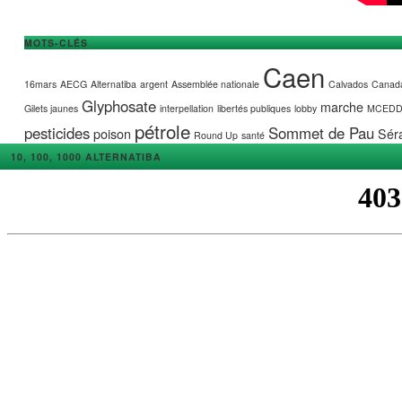
MOTS-CLÉS
Caen
16mars
AECG
Alternatiba
argent
Assemblée nationale
Calvados
Canad
Glyphosate
marche
Gilets jaunes
interpellation
libertés publiques
lobby
MCED
pétrole
pesticides
Sommet de Pau
poison
Séra
Round Up
santé
10, 100, 1000 ALTERNATIBA