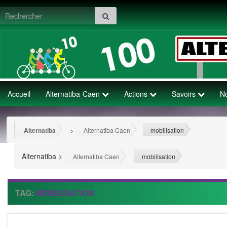
Search for:
Accueil
Alternatiba-Caen
Actions
Savoirs
N
Alternatiba
Alternatiba Caen
mobilisation
>
>
Alternatiba
>
>
Alternatiba Caen
mobilisation
TAG:
MOBILISATION