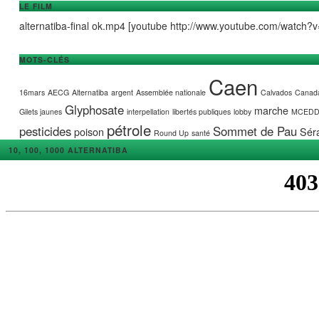
LE FILM
alternatiba-final ok.mp4 [youtube http://www.youtube.com/watc
MOTS-CLÉS
Caen
16mars
AECG
Alternatiba
argent
Assemblée nationale
Calvados
Canad
Glyphosate
marche
Gilets jaunes
interpellation
libertés publiques
lobby
MCED
pétrole
pesticides
Sommet de Pau
poison
Séra
Round Up
santé
10, 100, 1000 ALTERNATIBA