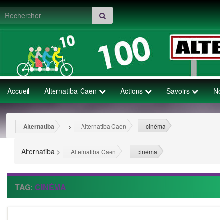
Search for:
Accueil
Alternatiba-Caen
Actions
Savoirs
N
Alternatiba
Alternatiba Caen
cinéma
>
>
Alternatiba
>
>
Alternatiba Caen
cinéma
TAG:
CINÉMA