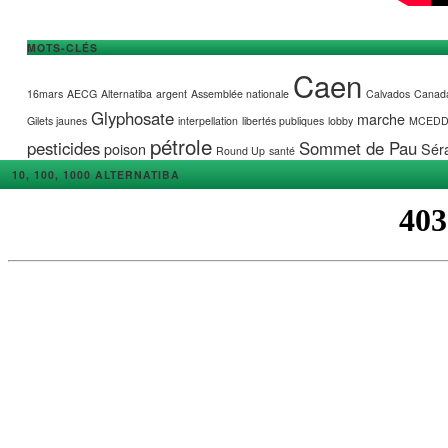
MOTS-CLÉS
Caen
16mars
AECG
Alternatiba
argent
Assemblée nationale
Calvados
Canad
Glyphosate
marche
Gilets jaunes
interpellation
libertés publiques
lobby
MCED
pétrole
pesticides
Sommet de Pau
poison
Séra
Round Up
santé
10, 100, 1000 ALTERNATIBA