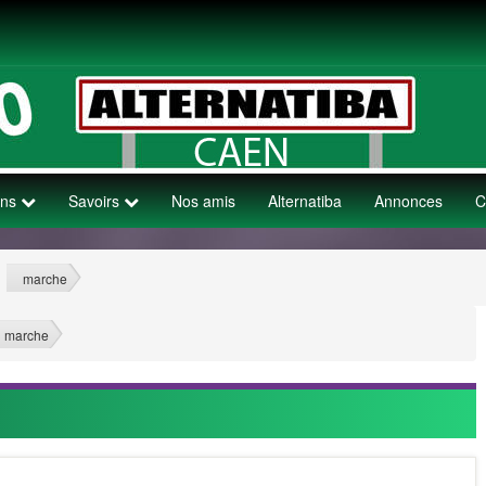
ons
Savoirs
Nos amis
Alternatiba
Annonces
C
marche
>
>
marche