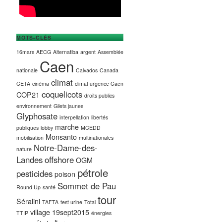
MOTS-CLÉS
16mars
AECG
Alternatiba
argent
Assemblée
Caen
nationale
Calvados
Canada
climat
CETA
cinéma
climat urgence Caen
coquelicots
COP21
droits publics
environnement
Gilets jaunes
Glyphosate
interpellation
libertés
marche
publiques
lobby
MCEDD
Monsanto
mobilisation
multinationales
Notre-Dame-des-
nature
Landes
offshore
OGM
pétrole
pesticides
poison
Sommet de Pau
Round Up
santé
tour
Séralini
TAFTA
test urine
Total
village 19sept2015
TTIP
énergies