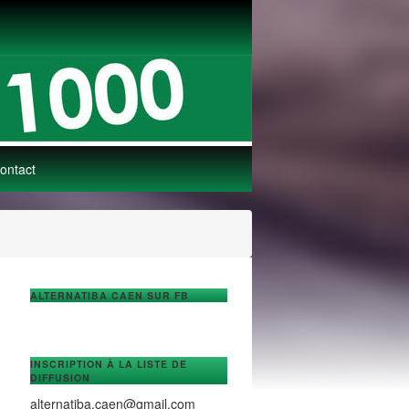
ontact
ALTERNATIBA CAEN SUR FB
INSCRIPTION À LA LISTE DE
DIFFUSION
alternatiba.caen@gmail.com